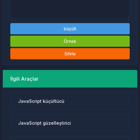
küçült
Örnek
Sıfırla
İlgili Araçlar
JavaScript küçültücü
JavaScript güzelleştirici