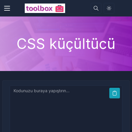
CSS küçültücü