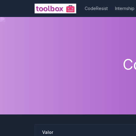
CodeResist
Internship
C
Valor